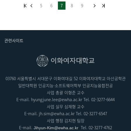
5
6
7
8
9
관련사이트
03760 서울특별시 서대문구 이화여대길 52 이화여자대학교 아산공학관
일반대학원 인공지능·소프트웨어학부 인공지능융합전공
사업 총괄 이형준 교수
E-mail. hyungjune.lee@ewha.ac.kr Tel.
02-3277-
6644
사업 실무 심재형 교수
E-mail.
jh.sim@ewha.ac.kr
Tel. 02-3277-6547
사업 행정 김지현 팀장
E-mail.
Tel.
02-3277-4762
Jihyun-Kim@ewha.ac.kr