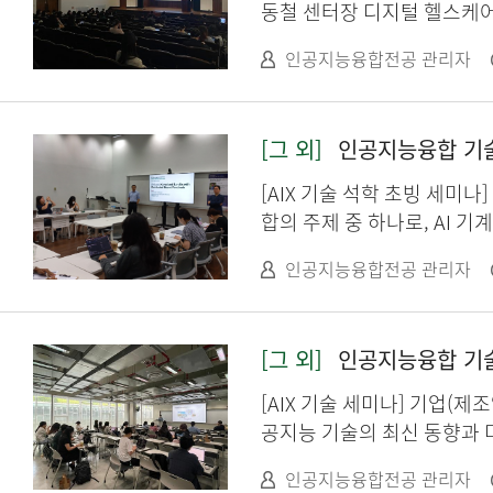
동철 센터장 디지털 헬스케어
최적화된 케어, 그리고 병원
인공지능융합전공 관리자
사례를 소개합니다. 네이버에서
에게 도움이 될 수 있도록 
개념에 대하여도 소개합니다. 
[그 외]
인공지능융합 기술 석
기술은 생성형 인공지능의 등
술과 접목되어 정형화되면서 R
[AIX 기술 석학 초빙 세미나] Kerneli
그래피는 큰 주목을 받고 있
합의 주제 중 하나로, AI 기계학습
획득해 왔으나 인공지능의 CN
Bandits 문제를 분산적
큰 도움이 됩니다. 메디포토
인공지능융합전공 관리자
터 플랫폼으로 발전할 것으로 판단합니다. 창의자율과제 우수
임워크 인공지능융합전공 박사과정 전선영, 석사과정 변규리 본 연구에서는 저선량 플루오로스코피 영상의 품질 개선을 목표로, 중요한 이미지 세부
정보를 유지하면서 노이즈를 
[그 외]
인공지능융합 기술 세미
겟 데이터에 의존하지 않고도 
[AIX 기술 세미나] 기업(제조업)에서의 AI연구들, 미래의 방향과
리고 반복 필터링 기법을 통
공지능 기술의 최신 동향과 
피는 물론, 동적 비디오 및
연구자의 역할과 AI 분야의 미래와 대처 방안들
최적화하고, 임상 환경에서의 성능을 
인공지능융합전공 관리자
미치는 영향을 전반적으로 