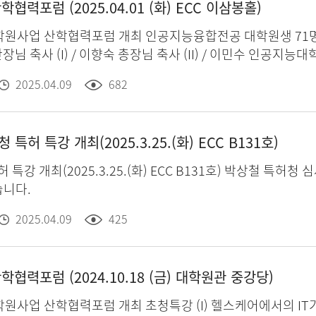
학협력포럼 (2025.04.01 (화) ECC 이삼봉홀)
원생 71명 외 총 202명의 참석자와 함께 산학협력 교류의 장을 가졌습
장님 축사 (I) / 이향숙 총장님 축사 (II) / 이민수 인공지능
 (II) LLM, 보안, 그리고 R&D / (주)파수 윤경구 전
2025.04.09
682
Systolic Array for Complex-Valued Neural Net
Task-Adaptive Dynamic TransFormer For Efficie
 Feature Fusion 인공지능융합
특허 특강 개최(2025.3.25.(화) ECC B131호)
현 창의자율과제 우수작 발표 (4) 우수상 Generating and Evalua
와의 만남 ROUND TABLE
특허 특강 개최(2025.3.25.(화) ECC B131호) 박상철 
습니다.
2025.04.09
425
학협력포럼 (2024.10.18 (금) 대학원관 중강당)
 (I) 헬스케어에서의 IT기술의 실용적 활용, 네이버 헬스케어연구소 의료혁신센터 차