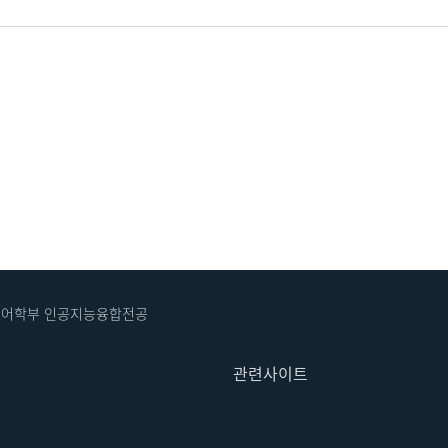
성하는 기술을 제안합니다. 기존의 DP 기반 합성 데이터 생성 방
는 DP기법을 사용합니다. 이를 통해 black-box API
표, 텍스트 등 다양한 모달리티에서 보안합성데이터 생성이 가능
위해 Two-Stage-Voting, 프롬프트 엔지니어링 등의
합혁신인재양성센터장 (인공지능학과 교수) 축사, 김은미 이화
양성사업 연구책임자 (컴퓨터공학과 교수) / 수상 : 전선
 발표, 전선영 (인공지능융합전공 박사과정), 변규리 (인공지
인공지능융합전공 통합과정) 패널 토의, 사회 : 이우복 인공지
능·소프트웨어[대학원] 교수 / 패널리스트 : 김동현(뉴로핏 CTO), 류현곤(NVIDIA 부장), 배재건(LG Display CTO), 전진호(카카오헬스케어 이사)
트웨어학부 인공지능융합전공
관련사이트