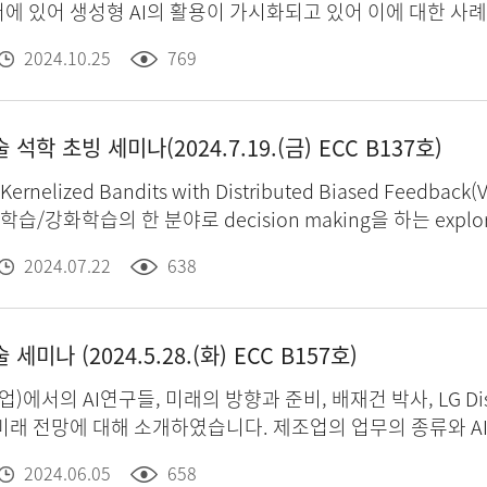
에 있어 생성형 AI의 활용이 가시화되고 있어 이에 대한 사
의 프로세스 효율화에 대한 과정을 알아보며, 음성기술과 생성
2024.10.25
769
 현재 서비스중인 NAVER Care 온라인 증상 체커가 어떻
환자 포털 및 핵심 솔루션 기능 전반에 걸쳐 최적의 다음 조치
초청특강 (II) AI기반 의료데이터 혁신 : 메디컬 포토그래
학 초빙 세미나(2024.7.19.(금) ECC B137호)
장으로 새로운 패러다임에 진입하고 있습니다. 특히 과거에는
WD(Real World Data)를 형성하고 있습니다. 그 중 
zed Bandits with Distributed Biased Feedback(Virginia Tec
습니다. 메디컬 포토그래피는 X-ray와 같은 방사선데이터와
/강화학습의 한 분야로 decision making을 하는 exploration
N모델, image captioning모델을 활용하여 자동화할 
인 방법으로 접근하는 연구를 살펴보는 시간을 가졌습니다.
TM는 위 모델을 상용화한 솔루션으로 현재 대학병원 및 성형
2024.07.22
638
작 발표 (I) 움직이는 저선량 플루오로스코피 영상을 위한 화질 개선 및 동잡음 저감 프레
효과적으로 제거할 수 있는 비지도 학습 기반의 노이즈 제거
나 (2024.5.28.(화) ECC B157호)
높은 성능을 발휘할 수 있어, 데이터 획득이 어려운 의료 영상
 준비, 배재건 박사, LG Display Co. (사전공지) 본 세미나에서는 제조업 분야에서의 인
합하여, 비지도 방법이 감독된 학습 방식과 비교할 수 있는
미래 전망에 대해 소개하였습니다. 제조업의 업무의 종류와 AI
 정적 체적 영상 방식을 포함한 다양한 의료 영상에도 적용 
에 대하여 논의하는 기회가 되었습니다. 제조업 기업에서의 AI 연구자가 현대 인공지능 기술과 사회에
더욱 검증하여 진단 정확성의 향상에 기여하고자 합니다. 창의자율과제 우수작 발표
2024.06.05
658
살펴보는 시간이었습니다.