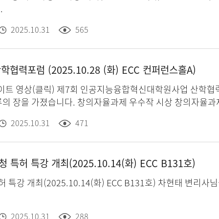
.
2025.10.31
565
학협력포럼 (2025.10.28 (화) ECC 컨퍼런스홀A)
) 제7회 인공지능융합혁신대학원사업 산학협력포럼 개최 인공지능융합전공 대학원생 55명
제 우수작 시상 창의자율과제 우수작 발표 (1) 최우수상 Beyond VABlock Improving
ds through Aggressive Prefetching 인공지능융합전공
2025.10.31
471
Meta Learning 인공지능융합전공 석박사통합과정 이유미 
교수님 취업사례발표 한국과학기술정보연구원 김고운(1기 졸업
특허 특강 개최(2025.10.14(화) ECC B131호)
특허 특강 개최(2025.10.14(화) ECC B131호) 차현태 
2025.10.31
288