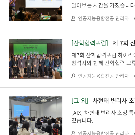
알아보는 시간을 가졌습니다
인공지능융합전공 관리자
[산학협력포럼]
제 7회 산
제7회 산학협력포럼 하이라이트 영상(클릭
참석자와 함께 산학협력 교류의 장을 가졌습니다. 창의자율과
Transformer Workloa
인공지능융합전공 관리자
Geometric-based 
(2) 컴퓨터공학과 심재형 
[그 외]
차현태 변리사 초청 
[AIX] 차현태 변리사 초청 
졌습니다.
인공지능융합전공 관리자