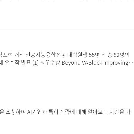
 외 총 82명의
 석사과정 이제인 창의자율과제 우수작 발표 (2) 우수상 Riemannian
산학협력사례발표(1) 인공지능학과 최장환 교수님 산학협력사례발표
생) 창업사례발표 이디엠가젯 김효민(4기 재학생)
변리사님을 초청하여 AI기업과 특허 전략에 대해 알아보는 시간을 가