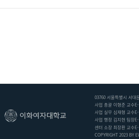
Modality-Agnostic Synthetic Data Generation 
정보보호(Differential
식에서 요구되던 모델 학습과정
형태로 제공되는 SOTA 생
하도록 합니다. 또한, 기존 
기법을 도입합니다. 1부 사
여자대학교 총장 초청특강 I, 차동철 네이버 헬스케어연구소 의료혁신센터장 초청특강 Ⅱ, 우주엽 비씨앤컴퍼니 대표 2부 사회, 윤규백 인공지능·소
프트웨어학부[대학원] 교수 
영, 변규리, 윤예린 (인공지
능융합전공 석사과정) [AI 
03760 서울특별시 
사업 총괄 이형준 교수
E-
사업 실무 심재형 교수
E
사업 행정 김지현 팀장
E
센터 소장 최장환 교수E-mail
COPYRIGHT 2023 BY 