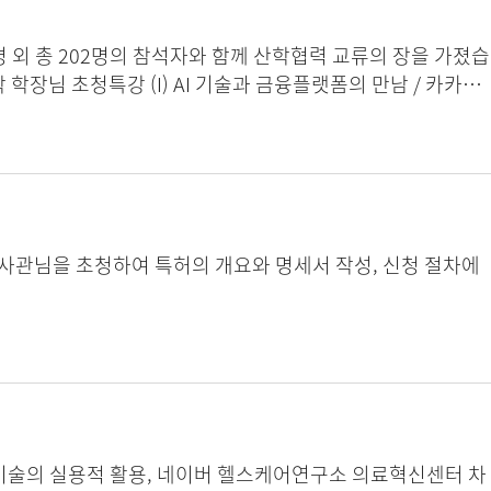
대학 학장님 초청특강 (I) AI 기술과 금융플랫폼의 만남 / 카카오
무님 창의자율과제 우수작 시상 창의자율과제 우수작 발표 (1) 최우
works (CVNNs) 인공지능융합전공 석사과정 이지영 창의자율과제 우수작 발
nt Multi-Task Learning 인공지능융합전공 석박사통합과정 백승민 창
ting Feedback in Radiology VQA 인공지능융
특허청 심사관님을 초청하여 특허의 개요와 명세서 작성, 신청 절차에