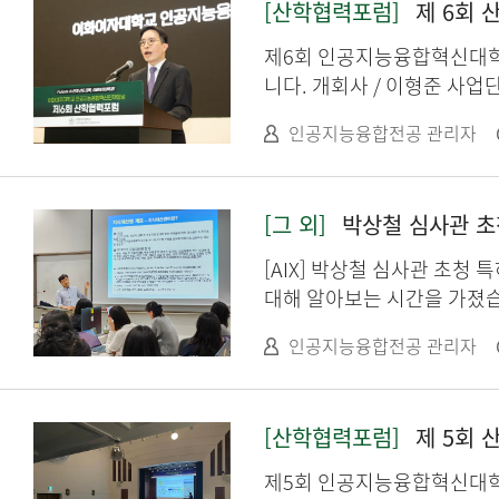
[산학협력포럼]
제 6회 산
제6회 인공지능융합혁신대학원사업 산학협력포럼 개최 인공지능융합전공 대학
니다. 개회사 / 이형준 사업단
페이증권 신호철 대표님 초청특강
인공지능융합전공 관리자
수상 Energy-Efficient 
표 (2) 우수상 TADFormer: 
의자율과제 우수작 발표 (3) 우수상 MARSeg: Enhancing Medical Image Segmentation with MAR and Adaptive
[그 외]
박상철 심사관 초청 
전공 석사과정 김민정, 이승연, 황정
합전공 석사과정 안건희 산업체
[AIX] 박상철 심사관 초청 
대해 알아보는 시간을 가졌
인공지능융합전공 관리자
[산학협력포럼]
제 5회 산
제5회 인공지능융합혁신대학원사업 산학협력포럼 개최 초청특강